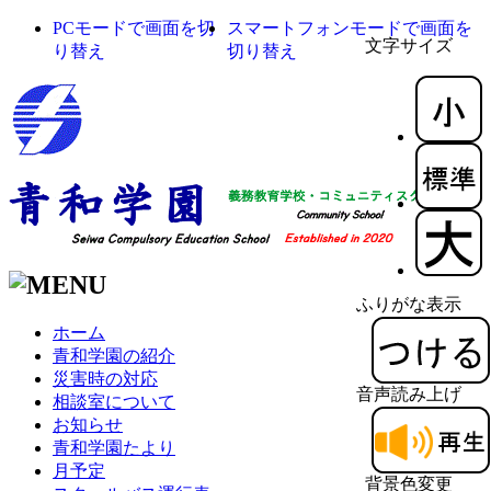
PCモードで画面を切
スマートフォンモードで画面を
文字サイズ
り替え
切り替え
ふりがな表示
ホーム
青和学園の紹介
災害時の対応
音声読み上げ
相談室について
お知らせ
青和学園たより
月予定
背景色変更