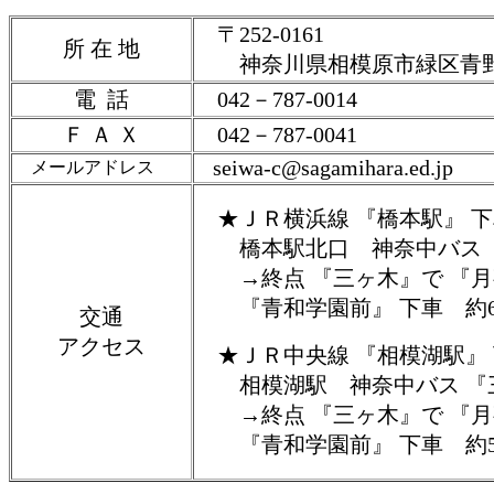
〒252-0161
所 在 地
神奈川県相模原市緑区青野原1
電 話
042－787-0014
Ｆ Ａ Ｘ
042－787-0041
seiwa-c@sagamihara.ed.jp
メールアドレス
★ＪＲ横浜線 『橋本駅』 下
橋本駅北口 神奈中バス 『
→終点 『三ヶ木』で 『月
『青和学園前』 下車 約6
交通
アクセス
★ＪＲ中央線 『相模湖駅』
相模湖駅 神奈中バス 『三
→終点 『三ヶ木』で 『月
『青和学園前』 下車 約5