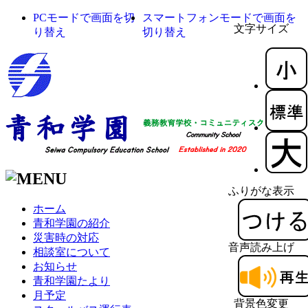
PCモードで画面を切
スマートフォンモードで画面を
文字サイズ
り替え
切り替え
ふりがな表示
ホーム
青和学園の紹介
災害時の対応
音声読み上げ
相談室について
お知らせ
青和学園たより
月予定
背景色変更