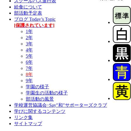
スクールバス運行表
給食について
部活動予定表
ブログ Today’s Topic
[保護されています]
1年
2年
3年
4年
5年
6年
7年
8年
9年
学園の様子
学園生の活動の様子
部活動の風景
学校運営協議会･Say"和"サポーターズクラブ
学びに関するコンテンツ
リンク集
サイトマップ